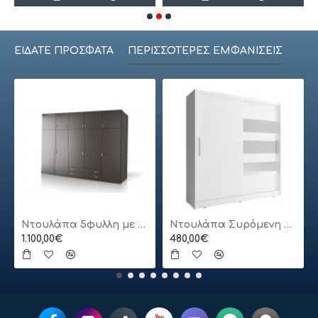
ΕΊΔΑΤΕ ΠΡΌΣΦΑΤΑ
ΠΕΡΙΣΣΌΤΕΡΕΣ ΕΜΦΑΝΊΣΕΙΣ
Ντουλάπα 5φυλλη με πατάρι
Ντουλάπα Συρόμενη 24113-MJ3-180 Χρώμα Λευκό 180x200x62cm
1.100,00€
480,00€