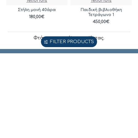
Telioridis
Telioridis
Στήλη μονή 40άρα
Παιδική βιβλιοθήκη
Τετράγωνο 1
180,00€
450,00€
Φτάσατε στο τέλος της λίστας.
FILTER PRODUCTS
ΠΕΡΙΣΣΌΤΕΡΕΣ ΕΜΦΑΝΊΣΕΙΣ
Ντουλάπα 5φυλλη με πατάρι
Ντουλάπα Συρόμενη 24113-MJ3-180 Χρώμα Λευκό 180x200x62cm