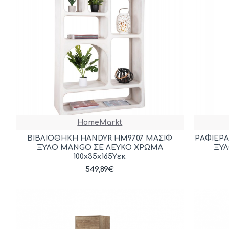
HomeMarkt
ΒΙΒΛΙΟΘΗΚΗ HANDYR HM9707 ΜΑΣΙΦ
ΡΑΦΙΕΡ
ΞΥΛΟ MANGO ΣΕ ΛΕΥΚΟ ΧΡΩΜΑ
ΞΥ
100x35x165Yεκ.
549,89€