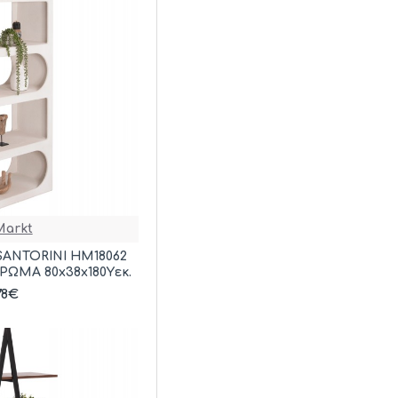
arkt
SANTORINI HM18062
ΩΜΑ 80x38x180Yεκ.
78€