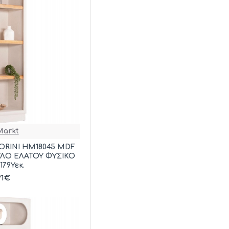
arkt
ORINI HM18045 MDF
ΛΟ ΕΛΑΤΟΥ ΦΥΣΙΚΟ
179Υεκ.
91€