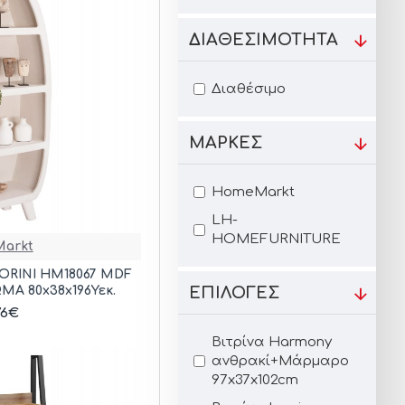
ΔΙΑΘΕΣΙΜΌΤΗΤΑ
Διαθέσιμο
ΜΆΡΚΕΣ
HomeMarkt
LH-
HOMEFURNITURE
arkt
ORINI HM18067 MDF
Α 80x38x196Υεκ.
ΕΠΙΛΟΓΕΣ
76€
Βιτρίνα Harmony
ανθρακί+Μάρμαρο
97x37x102cm