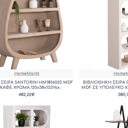
HomeMarkt
HomeM
 ΣΕΙΡΑ SANTORINI HM18060.02 MDF
ΒΙΒΛΙΟΘΗΚΗ ΣΕΙΡΑ 
 ΚΑΦΕ ΧΡΩΜΑ 120x38x133Υεκ.
MDF ΣΕ ΥΠΟΛΕΥΚΟ ΧΡ
482,22€
380,