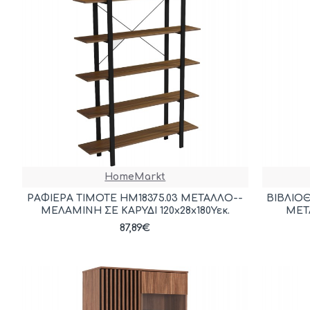
HomeMarkt
ΡΑΦΙΕΡΑ TIMOTE HM18375.03 ΜΕΤΑΛΛΟ--
ΒΙΒΛΙΟΘ
ΜΕΛΑΜΙΝΗ ΣΕ ΚΑΡΥΔΙ 120x28x180Υεκ.
ΜΕΤ
87,89€