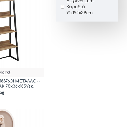
Βιτρίνα Lumi
Καρυδιά
91x194x39cm
arkt
8376.01 ΜΕΤΑΛΛΟ--
 75x36x185Υεκ.
89€