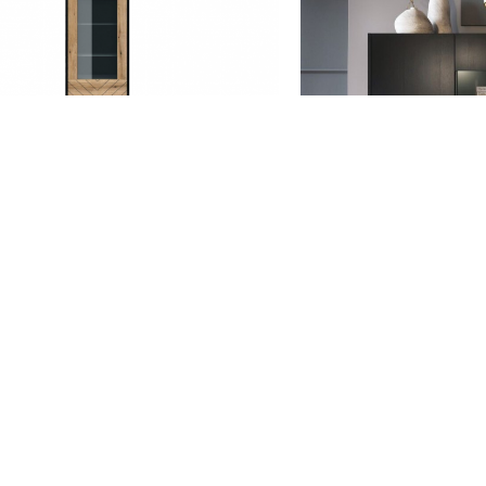
LH-HOMEFURNITURE
LH-HOMEF
ρίνα Diamond Ανθρακί+Evoke
Βιτρίνα Harmony 
178x54x39cm
97x37x
250,00€
265,
LH-HOMEF
Βιτρίνα Lumi Καρ
395,