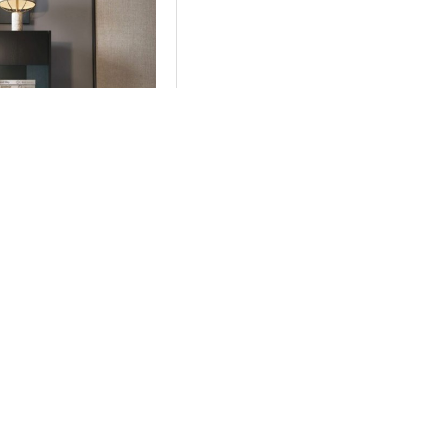
URNITURE
ανθρακί+Μάρμαρο
102cm
00€
URNITURE
υδιά 91x194x39cm
00€