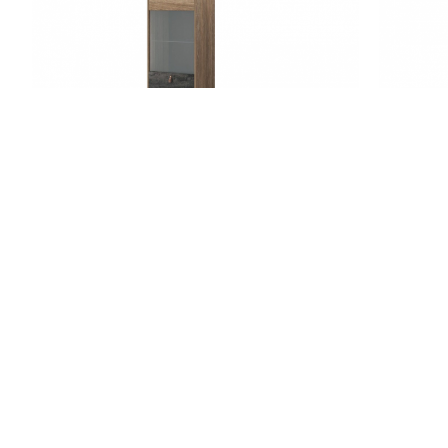
LH-HOMEFURNITURE
Βιτρίνα Dark χρώμα Βελανιδιά+black stone
Βιτ
53x197x39cm
265,00€