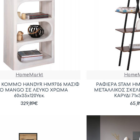
HomeMarkt
HomeM
Α ΚΟΜΜΟ HANDYR HM9706 ΜΑΣΙΦ
ΡΑΦΙΕΡΑ STAM HM
ΛΟ MANGO ΣΕ ΛΕΥΚΟ ΧΡΩΜΑ
ΜΕΤΑΛΛΙΚΟΣ ΣΚΕ
60x35x120Υεκ.
ΚΑΡΥΔΙ 71x
329,89€
65,