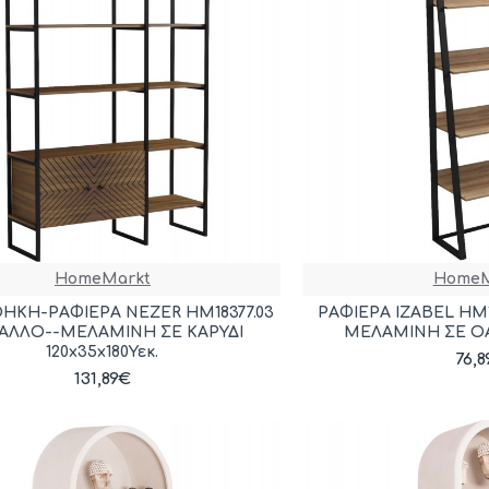
HomeMarkt
HomeM
ΗΚΗ-ΡΑΦΙΕΡΑ NEZER HM18377.03
ΡΑΦΙΕΡΑ IZABEL HM1
ΑΛΛΟ--ΜΕΛΑΜΙΝΗ ΣΕ ΚΑΡΥΔΙ
ΜΕΛΑΜΙΝΗ ΣΕ OAK
120x35x180Υεκ.
76,
131,89€