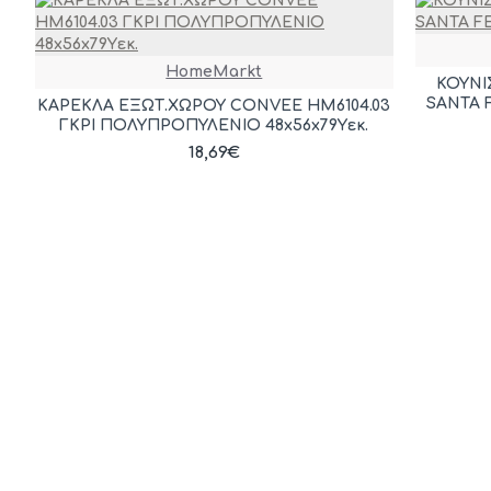
HomeMarkt
ΚΟΥΝΙ
SANTA F
ΚΑΡΕΚΛΑ ΕΞΩΤ.ΧΩΡΟΥ CONVEE HM6104.03
ΓΚΡΙ ΠΟΛΥΠΡΟΠΥΛΕΝΙΟ 48x56x79Yεκ.
18,69€
HomeMarkt
ΚΑΡΕΚΛΑ ΠΟΛΥΠΡΟΠΥΛΕΝΙΟΥ MEKO
ΠΟΛΥΘ
HM5934.04 ΜΠΕΖ ΜΕ OLIVE GREEN ΨΑΘΑ
HM59
51x52x80Υεκ.
28,59€
ΠΕΡΙΣΣΌΤΕΡΕΣ ΕΜΦΑΝΊΣΕΙΣ