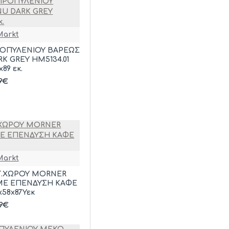
arkt
ΟΠΥΛΕΝΙΟΥ ΒΑΡΕΩΣ
K GREY HM5134.01
89 εκ.
49€
arkt
.ΧΩΡΟΥ MORNER
 ΜΕ ΕΠΕΝΔΥΣΗ ΚΑΦΕ
x58x87Υεκ
49€