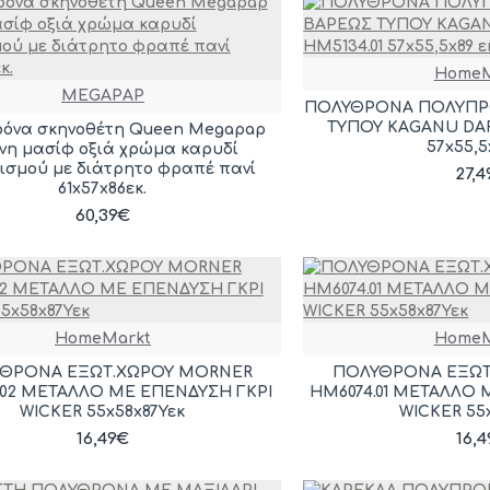
HomeM
MEGAPAP
ΠΟΛΥΘΡΟΝΑ ΠΟΛΥΠΡ
ΤΥΠΟΥ KAGANU DAR
όνα σκηνοθέτη Queen Megapap
57x55,5x
ινη μασίφ οξιά χρώμα καρυδί
ισμού με διάτρητο φραπέ πανί
27,
61x57x86εκ.
60,39€
HomeMarkt
HomeM
ΘΡΟΝΑ ΕΞΩΤ.ΧΩΡΟΥ MORNER
ΠΟΛΥΘΡΟΝΑ ΕΞΩΤ
.02 ΜΕΤΑΛΛΟ ΜΕ ΕΠΕΝΔΥΣΗ ΓΚΡΙ
HM6074.01 ΜΕΤΑΛΛΟ
WICKER 55x58x87Υεκ
WICKER 55
16,49€
16,