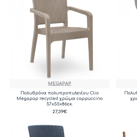
MEGAPAP
Πολυθρόνα πολυπροπυλενίου Clio
Πολυ
Megapap recycled χρώμα cappuccino
χρ
57x55x86εκ.
27,39€