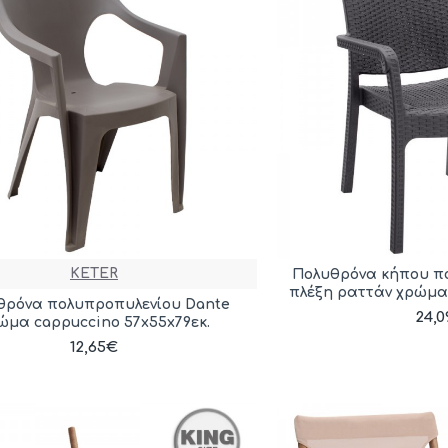
KETER
Πολυθρόνα κήπου π
πλέξη ραττάν χρώμα 
θρόνα πολυπροπυλενίου Dante
24,
ώμα cappuccino 57x55x79εκ.
12,65€