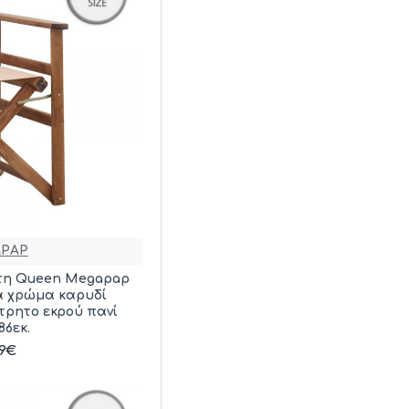
PAP
τη Queen Megapap
ιά χρώμα καρυδί
τρητο εκρού πανί
86εκ.
39€