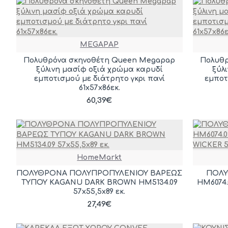
MEGAPAP
Πολυθρόνα σκηνοθέτη Queen Megapap
Πολυθρ
ξύλινη μασίφ οξιά χρώμα καρυδί
ξύλ
εμποτισμού με διάτρητο γκρι πανί
εμποτ
61x57x86εκ.
60,39€
HomeMarkt
ΠΟΛΥΘΡΟΝΑ ΠΟΛΥΠΡΟΠΥΛΕΝΙΟΥ ΒΑΡΕΩΣ
ΠΟΛΥ
ΤΥΠΟΥ KAGANU DARK BROWN HM5134.09
HM6074
57x55,5x89 εκ.
27,49€