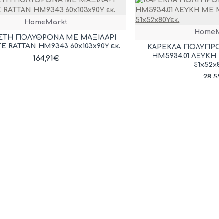
HomeMarkt
HomeM
ΣΤΗ ΠΟΛΥΘΡΟΝΑ ΜΕ ΜΑΞΙΛΑΡΙ
E RATTAN HM9343 60x103x90Υ εκ.
ΚΑΡΕΚΛΑ ΠΟΛΥΠΡ
HM5934.01 ΛΕΥΚ
164,91€
51x52x
28,
HomeMarkt
HomeM
ΡΟΝΑ ΠΟΛΥΠΡΟΠΥΛΕΝΙΟΥ CLEO
ΠΟΛΥΘΡΟΝΑ ΠΟΛΥΠ
35.02 ΜΑΥΡΗ ME ΜΠΕΖ ΨΑΘΑ
HM5935.01 ΛΕΥΚ
57x53x81Υ
57x53x8
32,99€
32,