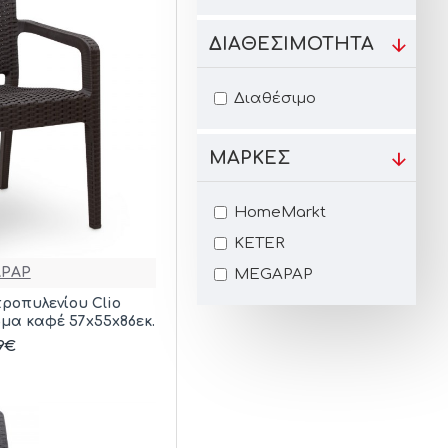
ΔΙΑΘΕΣΙΜΌΤΗΤΑ
Διαθέσιμο
ΜΆΡΚΕΣ
HomeMarkt
KETER
PAP
MEGAPAP
ροπυλενίου Clio
μα καφέ 57x55x86εκ.
39€