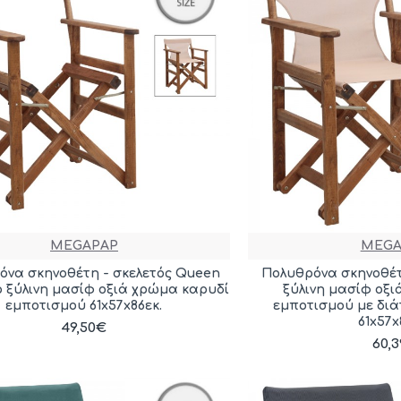
MEGAPAP
MEGA
όνα σκηνοθέτη - σκελετός Queen
Πολυθρόνα σκηνοθέ
 ξύλινη μασίφ οξιά χρώμα καρυδί
ξύλινη μασίφ οξ
εμποτισμού 61x57x86εκ.
εμποτισμού με διά
61x57x
49,50€
60,