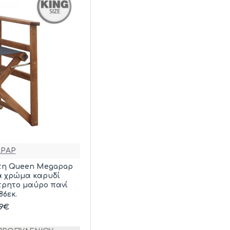
PAP
τη Queen Megapap
ιά χρώμα καρυδί
τρητο μαύρο πανί
86εκ.
39€