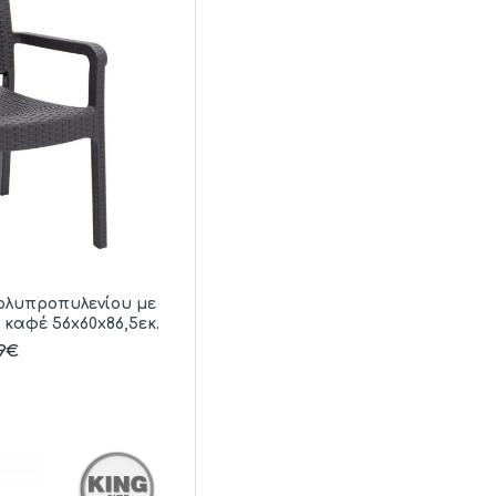
ολυπροπυλενίου με
καφέ 56x60x86,5εκ.
09€