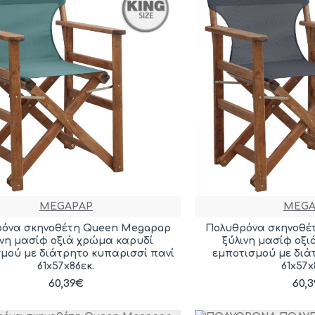
MEGAPAP
MEGA
όνα σκηνοθέτη Queen Megapap
Πολυθρόνα σκηνοθέ
ινη μασίφ οξιά χρώμα καρυδί
ξύλινη μασίφ οξ
μού με διάτρητο κυπαρισσί πανί
εμποτισμού με διά
61x57x86εκ.
61x57x
60,39€
60,