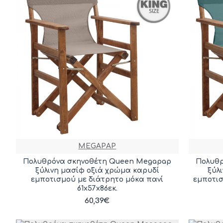
MEGAPAP
Πολυθρόνα σκηνοθέτη Queen Megapap
Πολυθρ
ξύλινη μασίφ οξιά χρώμα καρυδί
ξύλ
εμποτισμού με διάτρητο μόκα πανί
εμποτισ
61x57x86εκ.
60,39€