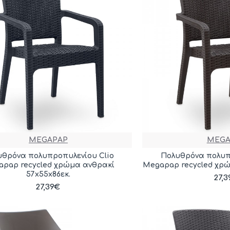
MEGAPAP
MEGA
υθρόνα πολυπροπυλενίου Clio
Πολυθρόνα πολυπ
pap recycled χρώμα ανθρακί
Megapap recycled χρώ
57x55x86εκ.
27,
27,39€