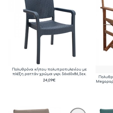
Πολυθρόνα κήπου πολυπροπυλενίου με
πλέξη ραττάν χρώμα γκρι 56x60x86,5εκ.
Πολυθρ
24,09€
Megapap