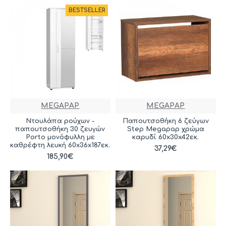
BESTSELLER
MEGAPAP
MEGAPAP
Ντουλάπα ρούχων -
Παπουτσοθήκη 6 ζεύγων
παπουτσοθήκη 30 ζευγών
Step Megapap χρώμα
Porto μονόφυλλη με
καρυδί 60x30x42εκ.
καθρέφτη λευκή 60x36x187εκ.
37,29€
185,90€