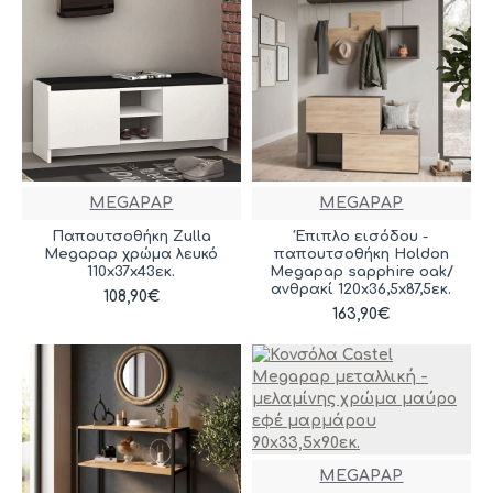
MEGAPAP
MEGAPAP
Παπουτσοθήκη Zulla
Έπιπλο εισόδου -
Megapap χρώμα λευκό
παπουτσοθήκη Holdon
110x37x43εκ.
Megapap sapphire oak/
ανθρακί 120x36,5x87,5εκ.
108,90€
163,90€
MEGAPAP