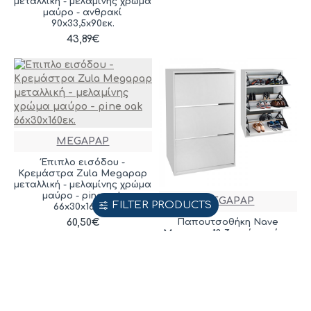
μεταλλική - μελαμίνης χρώμα
μαύρο - ανθρακί
90x33,5x90εκ.
43,89€
MEGAPAP
Έπιπλο εισόδου -
Κρεμάστρα Zula Megapap
μεταλλική - μελαμίνης χρώμα
μαύρο - pine oak
MEGAPAP
FILTER PRODUCTS
66x30x160εκ.
Παπουτσοθήκη Nave
60,50€
Megapap 18 ζευγών χρώμα
λευκό 73,6x24x110εκ.
86,90€
BESTSELLER