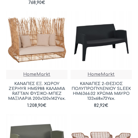
768,90€
HomeMarkt
HomeMarkt
ΚΑΝΑΠΕΣ ΕΞ. ΧΩΡΟΥ
ΚΑΝΑΠΕΣ 2-ΘΕΣΙΟΣ
ZEPHYR HM5988 ΚΑΛΑΜΙΑ
ΠΟΛΥΠΡΟΠΥΛΕΝΙΟΥ SLEEK
RATTAN ΦΥΣΙΚΟ-ΜΠΕΖ
HM6366.02 ΧΡΩΜΑ ΜΑΥΡΟ
ΜΑΞΙΛΑΡΙΑ 200x120x142Yεκ.
133x68x73Υεκ.
1.208,90€
82,92€