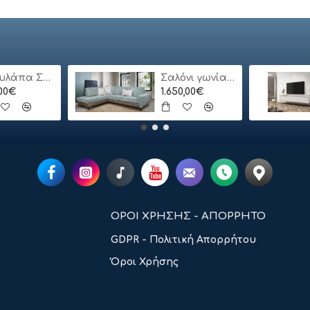
Ντουλάπα Συρόμενη 24113-MJ3-180 Χρώμα Λευκό 180x200x62cm
Σαλόνι γωνία Bari
,00€
1.650,00€
ΟΡΟΙ ΧΡΗΣΗΣ - ΑΠΟΡΡΗΤΟ
GDPR - Πολιτική Απορρήτου
Όροι Χρήσης