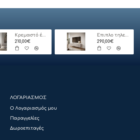
Κρεμαστό έπιπλο τηλεόρασης ORO_MDF Λευκό 175x30x32cm
Έπιπλο τηλεόρασης Lante μπεζ 163x51x38cm
210,00€
290,00€
ΛΟΓΑΡΙΑΣΜΟΣ
Ο Λογαριασμός μου
Παραγγελίες
Δωροεπιταγές