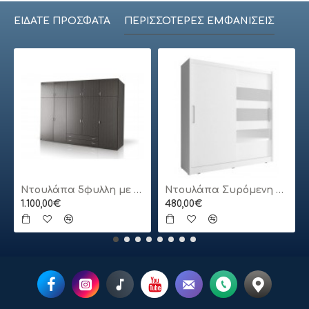
ΕΊΔΑΤΕ ΠΡΌΣΦΑΤΑ
ΠΕΡΙΣΣΌΤΕΡΕΣ ΕΜΦΑΝΊΣΕΙΣ
Ντουλάπα 5φυλλη με πατάρι
Ντουλάπα Συρόμενη 24113-MJ3-180 Χρώμα Λευκό 180x200x62cm
1.100,00€
480,00€