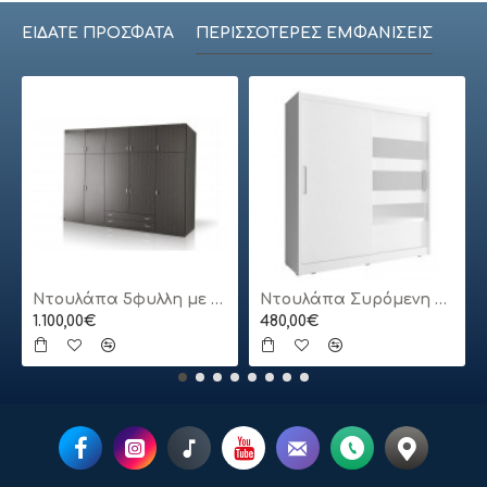
ΕΊΔΑΤΕ ΠΡΌΣΦΑΤΑ
ΠΕΡΙΣΣΌΤΕΡΕΣ ΕΜΦΑΝΊΣΕΙΣ
Ντουλάπα 5φυλλη με πατάρι
Ντουλάπα Συρόμενη 24113-MJ3-180 Χρώμα Λευκό 180x200x62cm
1.100,00€
480,00€