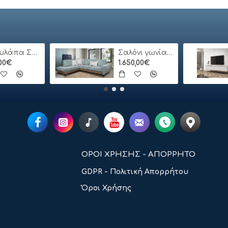
Ντουλάπα Συρόμενη 24113-MJ3-180 Χρώμα Λευκό 180x200x62cm
Σαλόνι γωνία Bari
,00€
1.650,00€
ΟΡΟΙ ΧΡΗΣΗΣ - ΑΠΟΡΡΗΤΟ
GDPR - Πολιτική Απορρήτου
Όροι Χρήσης