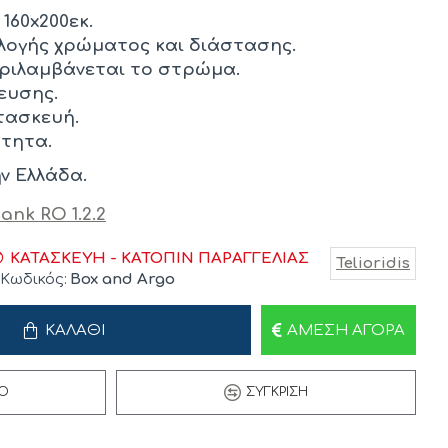
160x200εκ.
λογής χρώματος και διάστασης.
εριλαμβάνεται το στρώμα.
ευσης.
τασκευή.
ότητα.
ν Ελλάδα.
ΚΑΤΑΣΚΕΥΉ - ΚΑΤΌΠΙΝ ΠΑΡΑΓΓΕΛΊΑΣ
Telioridis
Κωδικός:
Box and Argo
ΚΑΛΆΘΙ
ΆΜΕΣΗ ΑΓΟΡΆ
Ό
ΣΎΓΚΡΙΣΗ