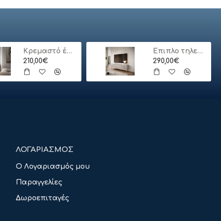
Κρεμαστό έπιπλο τηλεόρασης ORO_MDF Λευκό 175x30x32cm
Έπιπλο τηλεόρασης Lante μπεζ 163x51x38cm
210,00€
290,00€
ΛΟΓΑΡΙΑΣΜΟΣ
Ο Λογαριασμός μου
Παραγγελίες
Δωροεπιταγές