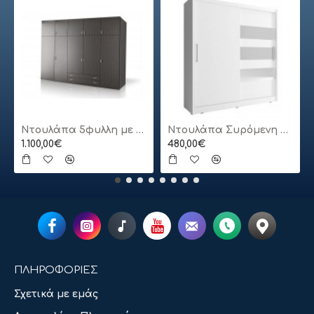
Ντουλάπα 5φυλλη με πατάρι
Ντουλάπα Συρόμενη 24113-MJ3-180 Χρώμα Λευκό 180x200x62cm
1.100,00€
480,00€
ΠΛΗΡΟΦΟΡΙΕΣ
Σχετικά με εμάς