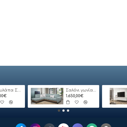
Ντουλάπα Συρόμενη 24113-MJ3-180 Χρώμα Λευκό 180x200x62cm
Σαλόνι γωνία Bari
,00€
1.650,00€