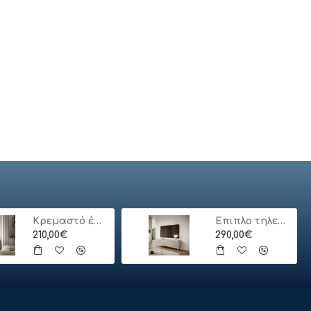
Κρεμαστό έπιπλο τηλεόρασης ORO_MDF Λευκό 175x30x32cm
Έπιπλο τηλεόρασης Lante μπεζ 163x51x38cm
210,00€
290,00€