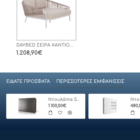
DAYBED ΣΕΙΡΑ XANTION HM6474.02 ΛΕΥΚΟ ΑΛΟΥΜΙΝΙΟ--ΣΧΟΙΝΙ--OLEFIN 157x147x88Υεκ
1.208,90€
ΕΊΔΑΤΕ ΠΡΌΣΦΑΤΑ
ΠΕΡΙΣΣΌΤΕΡΕΣ ΕΜΦΑΝΊΣΕΙΣ
Ντουλάπα 5φυλλη με πατάρι
1.100,00€
480