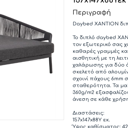
157x147x88Υεκ
Περιγραφή
Daybed XANTION διπ
Το διπλό daybed XAN
τον εξωτερικό σας χ
καθαρές γραμμές κα
αισθητική με τη λει
χαλάρωσης για δύο ά
σκελετό από αλουμί
σχοινί πάχους 6mm 
σταθερότητα. Τα μα
360g/m2 εξασφαλίζου
άνεση σε κάθε χρήση
Διαστάσεις:
157x147x88Υ εκ.
Ύψος καθίσματος: 42 