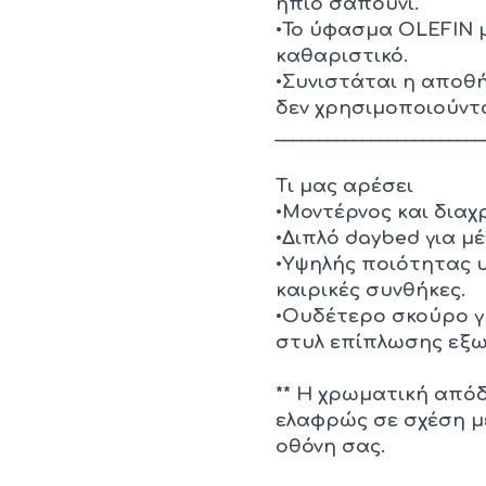
ήπιο σαπούνι.
•Το ύφασμα OLEFIN μ
καθαριστικό.
•Συνιστάται η αποθ
δεν χρησιμοποιούντα
________________________
Τι μας αρέσει
•Μοντέρνος και διαχ
•Διπλό daybed για μ
•Υψηλής ποιότητας υ
καιρικές συνθήκες.
•Ουδέτερο σκούρο γκ
στυλ επίπλωσης εξω
** Η χρωματική απόδ
ελαφρώς σε σχέση μ
οθόνη σας.