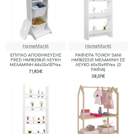
HomeMarkt
HomeMarkt
ΕΠΙΠΛΟ ΑΠΟΘΗΚΕΥΣΗΣ
ΡΑΦΙΕΡΑ ΤΟΙΧΟΥ SANI
FRED HM18208.01 ΛΕΥΚΗ
HM18223.01 ΜΕΛΑΜΙΝΗ ΣΕ
ΜΕΛΑΜΙΝΗ 44x35x107Υεκ.
ΛΕΥΚΟ 60x10x90Υεκ. (3
ΡΑΦΙΑ)
71,83€
38,07€