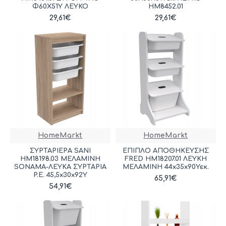
Φ60X51Υ ΛΕΥΚΟ
HM8452.01
29,61€
29,61€
HomeMarkt
HomeMarkt
ΣΥΡΤΑΡΙΕΡΑ SANI
ΕΠΙΠΛΟ ΑΠΟΘΗΚΕΥΣΗΣ
HM18198.03 ΜΕΛΑΜΙΝΗ
FRED HM18207.01 ΛΕΥΚΗ
SONAMA-ΛΕΥΚΑ ΣΥΡΤΑΡΙΑ
ΜΕΛΑΜΙΝΗ 44x35x90Υεκ.
P.E. 45,5x30x92Υ
65,91€
54,91€