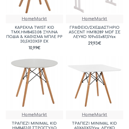
HomeMarkt
HomeMarkt
ΚΑΡΕΚΛΑ TWIST KID
ΓΡΑΦΕΙΟ/ΣΧΕΔΙΑΣΤΗΡΙΟ
ΤΜΧ.HM8453.08 ΞΥΛΙΝΑ
ASCENT HM18289 MDF ΣΕ
ΠΟΔΙΑ & ΚΑΘΙΣΜΑ ΜΠΛΕ PP
ΛΕΥΚΟ 109x55x87,5Υεκ
30,5Χ33Χ59 ΕΚ
29,93€
10,99€
HomeMarkt
HomeMarkt
ΤΡΑΠΕΖΙ MINIMAL KID
ΤΡΑΠΕΖΙ MINIMAL KID
HM8451.01 ΣΤΡΟΓΓYΛΟ
60X60X51Yεκ. ΛΕΥΚΟ