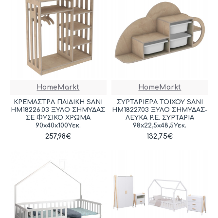
HomeMarkt
HomeMarkt
ΚΡΕΜΑΣΤΡΑ ΠΑΙΔΙΚΗ SANI
ΣΥΡΤΑΡΙΕΡΑ ΤΟΙΧΟΥ SANI
HM18226.03 ΞΥΛΟ ΣΗΜΥΔΑΣ
HM18227.03 ΞΥΛΟ ΣΗΜΥΔΑΣ-
ΣΕ ΦΥΣΙΚΟ ΧΡΩΜΑ
ΛΕΥΚΑ P.E. ΣΥΡΤΑΡΙΑ
90x40x100Υεκ.
98x22,5x48,5Υεκ.
257,98€
132,75€