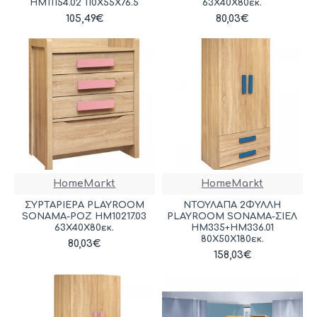
HM11154.02 110X55X76.5
63Χ40Χ80εκ.
105,49€
80,03€
HomeMarkt
HomeMarkt
ΣΥΡΤΑΡΙΕΡΑ PLAYROOM
ΝΤΟΥΛΑΠΑ 2ΦΥΛΛΗ
SONAMA-ΡΟΖ HM10217.03
PLAYROOM SONAMA-ΣΙΕΛ
63Χ40Χ80εκ.
HM335+HM336.01
80X50X180εκ.
80,03€
158,03€