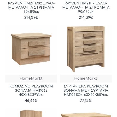
RAYVEN HM21119.02 ΞΥΛΟ-
RAYVEN HM21119 ΞΥΛΟ-
ΜΕΤΑΛΛΟ-ΓΙΑ ΣΤΡΩΜΑΤΑ
ΜΕΤΑΛΛΟ--ΓΙΑ ΣΤΡΩΜΑΤΑ
90x190εκ
90x190εκ
214,39€
214,39€
HomeMarkt
HomeMarkt
ΚΟΜΟΔΙΝΟ PLAYROOM
ΣΥΡΤΑΡΙΕΡΑ PLAYROOM
SONAMA HM11062
SONAMA ΜΕ 4 ΣΥΡΤΑΡΙΑ
40Χ48Χ39Υεκ.
HM10217.04 63Χ40Χ80Υεκ.
46,66€
77,15€