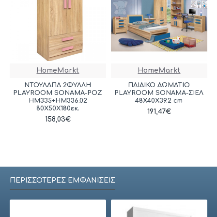
HomeMarkt
HomeMarkt
ΝΤΟΥΛΑΠΑ 2ΦΥΛΛΗ
ΠΑΙΔΙΚΟ ΔΩΜΑΤΙΟ
PLAYROOM SONAMA-ΡΟΖ
PLAYROOM SONAMA-ΣΙΕΛ
HM335+HM336.02
48X40X39.2 cm
80X50X180εκ.
191,47€
158,03€
ΠΕΡΙΣΣΌΤΕΡΕΣ ΕΜΦΑΝΊΣΕΙΣ