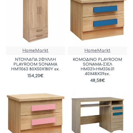
HomeMarkt
HomeMarkt
ΝΤΟΥΛΑΠΑ 2ΦΥΛΛΗ
ΚΟΜΟΔΙΝΟ PLAYROOM
PLAYROOM SONAMA
SONAMA-ΣΙΕΛ
HM11063 80Χ50Χ180Υ εκ.
HM331+HM336.01
40Χ48Χ39εκ.
154,20€
48,58€