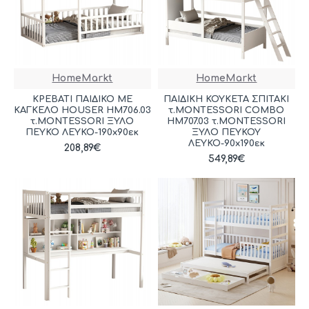
HomeMarkt
HomeMarkt
ΚΡΕΒΑΤΙ ΠΑΙΔΙΚΟ ΜΕ
ΠΑΙΔΙΚH ΚΟΥΚΕΤΑ ΣΠΙΤΑΚΙ
ΚΑΓΚΕΛΟ HOUSER HM706.03
τ.MONTESSORI COMBO
τ.MONTESSORI ΞΥΛΟ
HM707.03 τ.MONTESSORI
ΠΕΥΚΟ ΛΕΥΚΟ-190x90εκ
ΞΥΛΟ ΠΕΥΚΟΥ
ΛΕΥΚΟ-90x190εκ
208,89€
549,89€