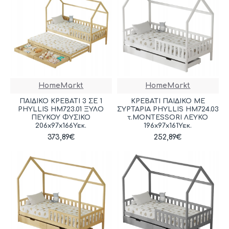
HomeMarkt
HomeMarkt
ΠΑΙΔΙΚΟ ΚΡΕΒΑΤΙ 3 ΣΕ 1
ΚΡΕΒΑΤΙ ΠΑΙΔΙΚΟ ΜΕ
PHYLLIS HM723.01 ΞΥΛΟ
ΣΥΡΤΑΡΙΑ PHYLLIS HM724.03
ΠΕΥΚΟΥ ΦΥΣΙΚΟ
τ.MONTESSORI ΛΕΥΚΟ
206x97x166Υεκ.
196x97x161Υεκ.
373,89€
252,89€