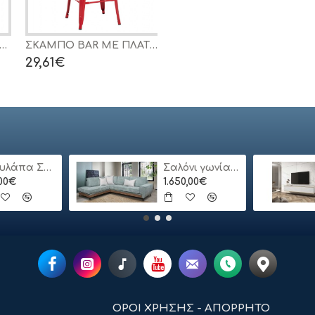
HM8643.43 DARK OLIVE GREEN 42x42x100Υεκ.
ΣΚΑΜΠΟ BAR ME ΠΛΑΤΗ ΜΕΤΑΛΛΙΚΟ MELITA-PRO HM8643.44 ΚΟΚΚΙΝΟ 42x42x100Υεκ.
ΣΚΑΜΠO ΜΠΑΡ VEGAS HM8000.45 ΣΕ ΚΑΠΟΥΤΣΙΝΟ 48x58x105Υ εκ.
29,61€
38,49€
Ντουλάπα Συρόμενη 24113-MJ3-180 Χρώμα Λευκό 180x200x62cm
Σαλόνι γωνία Bari
,00€
1.650,00€
ΟΡΟΙ ΧΡΗΣΗΣ - ΑΠΟΡΡΗΤΟ