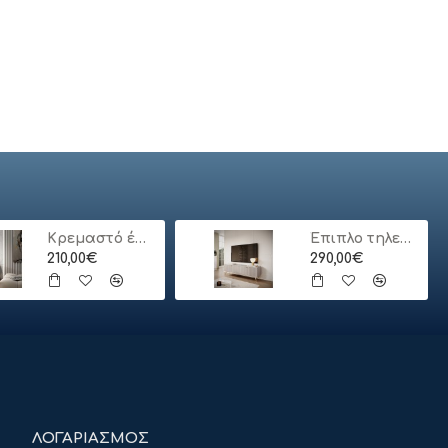
ΣΚΑΜΠΟ BAR ELEANOR HM8363.11 ΜΑΣΙΦ ΞΥΛΟ ΑΚΑΚΙΑΣ-ΜΕΤΑΛΛΟ 50x43x78Υεκ.
ΣΚΑΜΠΟ BAR ME ΠΛΑΤΗ ΜΕΤΑΛΛΙΚΟ MELITA-PRO HM8643.41 ΛΕΥΚΟ ΜΑΤ 42x42x100Υεκ.
65,89€
29,61€
Κρεμαστό έπιπλο τηλεόρασης ORO_MDF Λευκό 175x30x32cm
Έπιπλο τηλεόρασης Lante μπεζ 163x51x38cm
210,00€
290,00€
ΛΟΓΑΡΙΑΣΜΟΣ