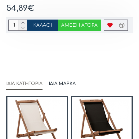
54,89€
ΚΑΛΆΘΙ
ΆΜΕΣΗ ΑΓΟΡΆ
ΊΔΙΑ ΚΑΤΗΓΟΡΊΑ
ΊΔΙΑ ΜΆΡΚΑ