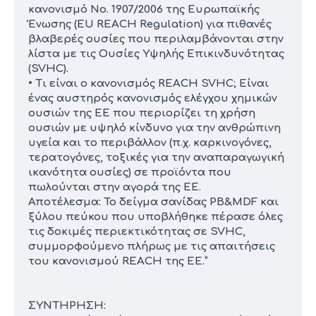
κανονισμό No. 1907/2006 της Ευρωπαϊκής
Ένωσης (EU REACH Regulation) για πιθανές
βλαβερές ουσίες που περιλαμβάνονται στην
λίστα με τις Ουσίες Υψηλής Επικινδυνότητας
(SVHC).
• Τι είναι ο κανονισμός REACH SVHC; Είναι
ένας αυστηρός κανονισμός ελέγχου χημικών
ουσιών της ΕΕ που περιορίζει τη χρήση
ουσιών με υψηλό κίνδυνο για την ανθρώπινη
υγεία και το περιβάλλον (π.χ. καρκινογόνες,
τερατογόνες, τοξικές για την αναπαραγωγική
ικανότητα ουσίες) σε προϊόντα που
πωλούνται στην αγορά της ΕΕ.
Αποτέλεσμα: Το δείγμα σανίδας PB&MDF και
ξύλου πεύκου που υποβλήθηκε πέρασε όλες
τις δοκιμές περιεκτικότητας σε SVHC,
συμμορφούμενο πλήρως με τις απαιτήσεις
του κανονισμού REACH της ΕΕ.”
ΣΥΝΤΗΡΗΣΗ: