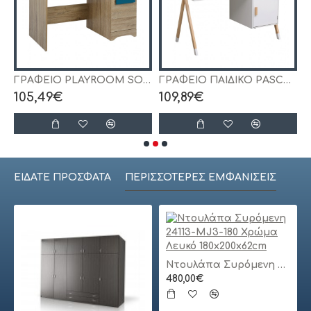
 SONAMA+ ΡΟΖ ΧΕΡΟΥΛΙ HM11154.02 110X55X76.5
ΓΡΑΦΕΙΟ PLAYROOM SONAMA-ΣΙΕΛ HM11154.01 110X55X76.5εκ
ΓΡΑΦΕΙΟ ΠΑΙΔΙΚΟ PASCHAL HM2496.03 ΜΕΛΑΜΙΝΗ-ΞΥΛΟ ΠΕΥΚΟΥ 120x55x75Υεκ
105,49€
109,89€
1
ΕΊΔΑΤΕ ΠΡΌΣΦΑΤΑ
ΠΕΡΙΣΣΌΤΕΡΕΣ ΕΜΦΑΝΊΣΕΙΣ
Ντουλάπα Συρόμενη 24113-MJ3-180 Χρώμα Λευκό 180x200x62cm
480,00€