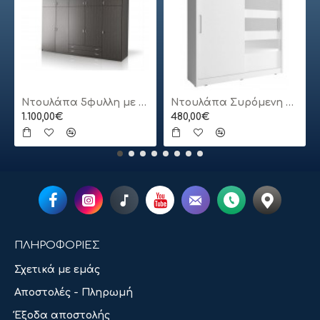
Ντουλάπα 5φυλλη με πατάρι
Ντουλάπα Συρόμενη 24113-MJ3-180 Χρώμα Λευκό 180x200x62cm
1.100,00€
480,00€
ΠΛΗΡΟΦΟΡΙΕΣ
Σχετικά με εμάς
Αποστολές - Πληρωμή
Έξοδα αποστολής