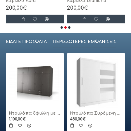
Καρέκλα Aura
Καρέκλα Diamond
Κ
200,00€
200,00€
ΕΊΔΑΤΕ ΠΡΌΣΦΑΤΑ
ΠΕΡΙΣΣΌΤΕΡΕΣ ΕΜΦΑΝΊΣΕΙΣ
Ντουλάπα 5φυλλη με πατάρι
Ντουλάπα Συρόμενη 24113-MJ3-180 Χρώμα Λευκό 180x200x62cm
1.100,00€
480,00€