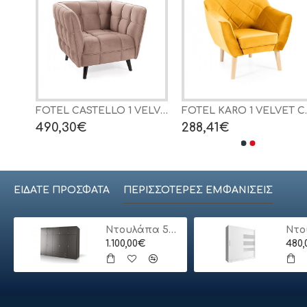
ARMANDO sofa color: dark green DIOMMI V-CH-ARMANDO-SOFA-C.ZIELONY
FOTEL CASTELLO 1 VELVET C. BEŻ BLUVEL 40 / WENGE
FOTEL KARO
490,30€
288,41€
ΕΊΔΑΤΕ ΠΡΌΣΦΑΤΑ
ΠΕΡΙΣΣΌΤΕΡΕΣ ΕΜΦΑΝΊΣΕΙΣ
Ντουλάπα 5φυλλη με πατάρι
1.100,00€
480