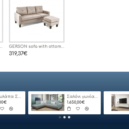
 1 VELVET CURRY BLUVEL 68 / BUK
GERSON sofa with ottoman, color: beige
AMORINITO XL sofa, color: dark green DIOMMI V-CH-AMORINITO_XL-FOT-C.ZIELONY
319,37€
308,79€
Ντουλάπα Συρόμενη 24113-MJ3-180 Χρώμα Λευκό 180x200x62cm
Σαλόνι γωνία Bari
,00€
1.650,00€