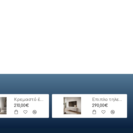
AMORINITO XL sofa, color: l. pink DIOMMI V-CH-AMORINITO_XL-FOT-J.RÓŻOWY
ARMANDO sofa color: dark green DIOMMI V-CH-ARMANDO-SOFA-C.ZIELONY
308,79€
279,18€
Κρεμαστό έπιπλο τηλεόρασης ORO_MDF Λευκό 175x30x32cm
Έπιπλο τηλεόρασης Lante μπεζ 163x51x38cm
210,00€
290,00€