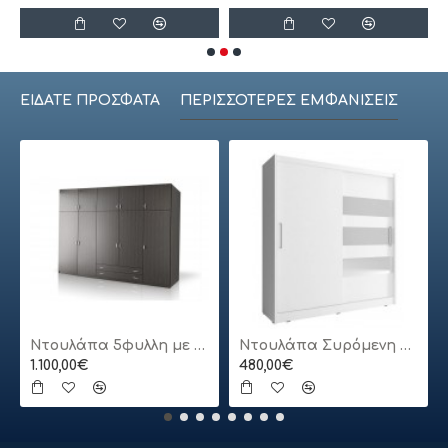
ΕΊΔΑΤΕ ΠΡΌΣΦΑΤΑ
ΠΕΡΙΣΣΌΤΕΡΕΣ ΕΜΦΑΝΊΣΕΙΣ
Ντουλάπα 5φυλλη με πατάρι
Ντουλάπα Συρόμενη 24113-MJ3-180 Χρώμα Λευκό 180x200x62cm
1.100,00€
480,00€