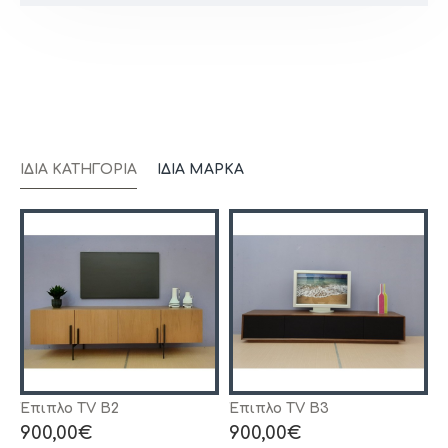
ΊΔΙΑ ΚΑΤΗΓΟΡΊΑ
ΊΔΙΑ ΜΆΡΚΑ
Έπιπλο TV B2
Έπιπλο TV B3
Έ
900,00€
900,00€
1