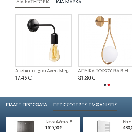
ΊΔΙΑ ΚΑΤΗΓΟΡΊΑ
ΊΔΙΑ ΜΆΡΚΑ
Απλίκα τοίχου Arken Megapap E27 μεταλλική χρώμα χρυσό vintage 12x12x20εκ.
Απλίκα τοίχου Aven Megapap E27 μεταλλική χρώμα μαύρο 8x20x15εκ.
ΑΠΛΙΚΑ ΤΟΙΧΟΥ BAIS HM4472 ΧΡΥΣΟ ΜΕ ΓΥΑΛΙΝΟ ΓΛΟΜΠΟ [Ε27] 21x21x44Υεκ.
17,49€
31,30€
ΕΊΔΑΤΕ ΠΡΌΣΦΑΤΑ
ΠΕΡΙΣΣΌΤΕΡΕΣ ΕΜΦΑΝΊΣΕΙΣ
Ντουλάπα 5φυλλη με πατάρι
1.100,00€
480