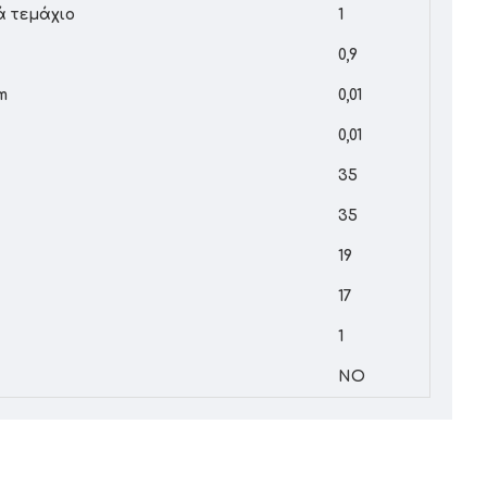
ά τεμάχιο
1
0,9
m
0,01
0,01
35
35
19
17
1
NO