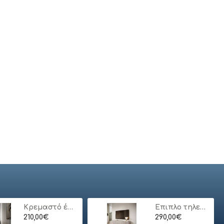
Απλίκα καθρέπτη μπάνιου LED Strop Megapap μεταλλική χρώμα χρυσό 35εκ.
Απλίκα τοίχου Arken Megapap E27 μεταλλική χρώμα χρυσό vintage 12x12x20εκ.
32,89€
17,49€
Κρεμαστό έπιπλο τηλεόρασης ORO_MDF Λευκό 175x30x32cm
Έπιπλο τηλεόρασης Lante μπεζ 163x51x38cm
210,00€
290,00€