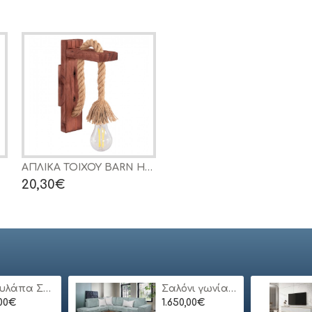
ΑΠΛΙΚΑ ΤΟΙΧΟΥ BARN HM4469 ΞΥΛΙΝΗ ΒΑΣΗ-ΣΧΟΙΝΙ [Ε27] 7x20x29Υεκ.
Απλίκα καθρέπτη μπάνιου LED Strop Megapap μεταλλική χρώμα μαύρο 35εκ.
20,30€
32,89€
Ντουλάπα Συρόμενη 24113-MJ3-180 Χρώμα Λευκό 180x200x62cm
Σαλόνι γωνία Bari
,00€
1.650,00€