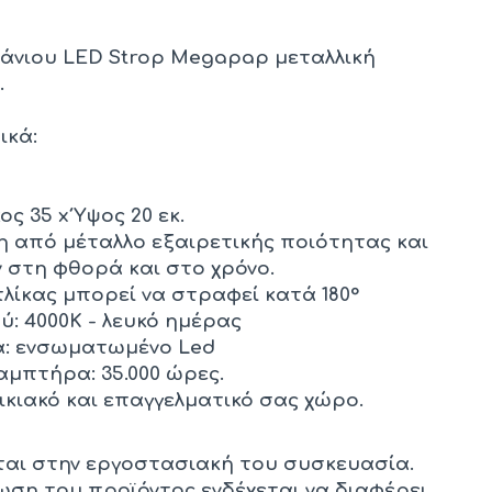
άνιου LED Strop Megapap μεταλλική
.
ικά:
υ
ς 35 x Ύψος 20 εκ.
 από μέταλλο εξαιρετικής ποιότητας και
 στη φθορά και στο χρόνο.
λίκας μπορεί να στραφεί κατά 180°
: 4000Κ - λευκό ημέρας
: ενσωματωμένο Led
αμπτήρα: 35.000 ώρες.
οικιακό και επαγγελματικό σας χώρο.
ται στην εργοστασιακή του συσκευασία.
ση του προϊόντος ενδέχεται να διαφέρει