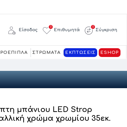
0
0
Είσοδος
Επιθυμητά
Σύγκριση
ΚΡΟΕΠΙΠΛΑ
ΣΤΡΩΜΑΤΑ
ΕΚΠΤΩΣΕΙΣ
ESHOP
πτη μπάνιου LED Strop
λλική χρώμα χρωμίου 35εκ.